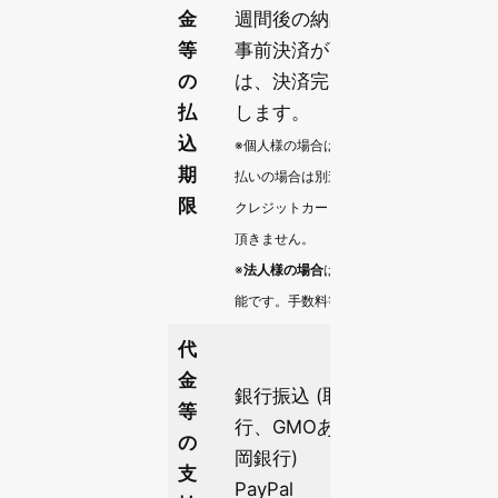
金
週間後の納品日と同曜日まで)
等
事前決済が可能な商品 (サービ
の
は、決済完了をもって支払完
払
します。
込
※個人様の場合は、月末締め翌月末払い・翌
期
払いの場合は別途手数料を上乗せとなりま
限
クレジットカード払いが可能であれば手数
頂きません。
※
法人様の場合
は、貴社規定によるお支払い
能です。手数料等も基本的には頂きません
代
金
銀行振込 (取引銀行：三菱 UFJ
等
行、GMOあおぞらネット銀行
の
岡銀行)
支
PayPal