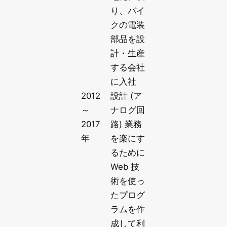
り、バイ
クの電装
部品を設
計・生産
する会社
に入社
2012
設計 (ア
～
ナログ回
2017
路) 業務
年
を楽にす
るために
Web 技
術を使っ
たプログ
ラムを作
成して利