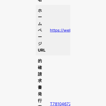
ホ
ー
ム
ペ
https://web.analogstd.com/
ー
ジ
URL
的
確
請
求
書
発
行
T7810467266977