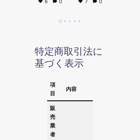
6
0
7
0
7
特定商取引法に
基づく表示
項
内容
目
販
売
業
者