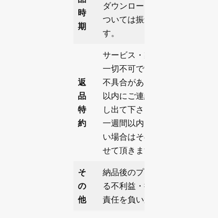
ダウンロード販売しているも
時
ついては振込確認後、三日以
期
す。
サービス・製品の性質上、返
一切不可です。
返
不具合がある場合は納品後一
品
以内にご連絡頂き、修正指示
特
し出て下さい。
約
一週間以内に不具合のご連絡
い場合はその時点で検収完了
せて頂きます。
そ
納品後のプログラムによるい
の
る不利益・損害についても一
他
責任を負いかねます。