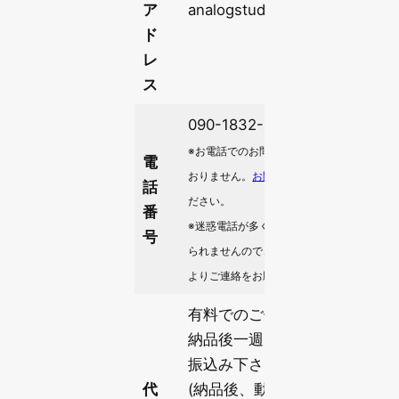
ア
analogstudio.contact@gmail.
ド
レ
ス
090-1832-4834 (緊急時のみ)
※お電話でのお問い合わせは基本的に受け付
電
おりません。
お問い合わせフォーム
をご利
話
ださい。
番
※迷惑電話が多く把握していない電話番号に
号
られませんので、事前に
お問い合わせフォ
よりご連絡をお願いします。
有料でのご依頼につきまして
納品後一週間以内に指定口座
振込み下さい。
代
(納品後、動作確認期間を含め