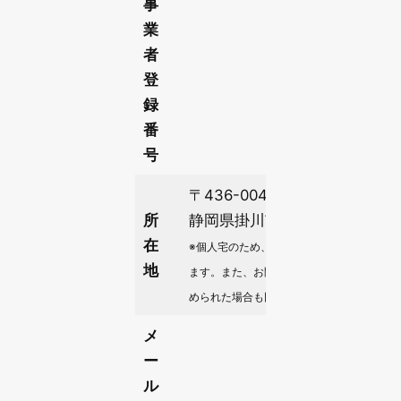
事
業
者
登
録
番
号
〒436-0049
所
静岡県掛川市上屋敷
在
※個人宅のため、見積書の提出時に詳細を開
地
ます。また、お問い合わせで正当な理由か
められた場合も同様に遅滞なく開示します
メ
ー
ル