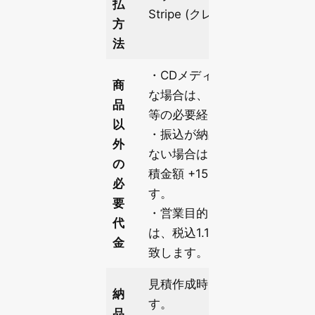
払
Stripe (クレジットカード決済
方
法
・CDメディア等による納入が
商
な場合は、メディア代・梱包
品
等の必要経費を頂戴します。
以
・振込が納品後一週間以内に
外
ない場合は、事務手数料とし
の
積金額 +15% の金額で請求致
必
す。
要
・営業目的でのお問い合わせ
代
は、税込1.1万円の検討費用を
金
致します。
見積作成時に提示させて頂き
納
す。
品