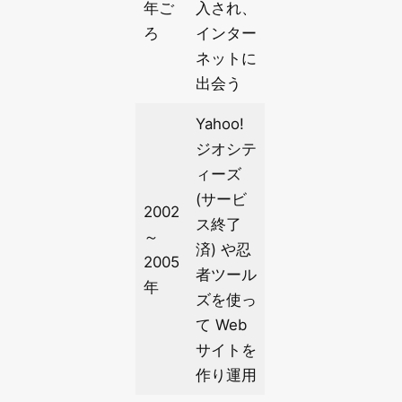
年ご
入され、
ろ
インター
ネットに
出会う
Yahoo!
ジオシテ
ィーズ
(サービ
2002
ス終了
～
済) や忍
2005
者ツール
年
ズを使っ
て Web
サイトを
作り運用