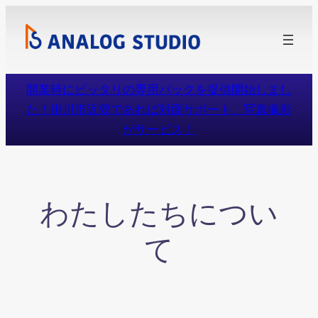
内
容
を
ス
開業時にピッタリの専用パックを提供開始しまし
キ
た！掛川市近郊であれば対面サポート、写真撮影
ッ
がサービス！
プ
わたしたちについ
て