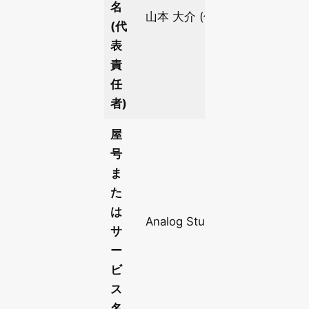
名
山本 大介 (個人事業主)
(代
表
責
任
者)
屋
号
ま
た
は
Analog Studio
サ
ー
ビ
ス
名