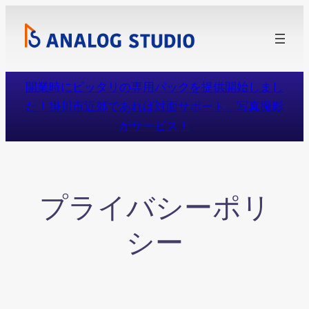
内
容
を
ス
開業時にピッタリの専用パックを提供開始しまし
キ
た！掛川市近郊であれば対面サポート、写真撮影
ッ
がサービス！
プ
プライバシーポリ
シー